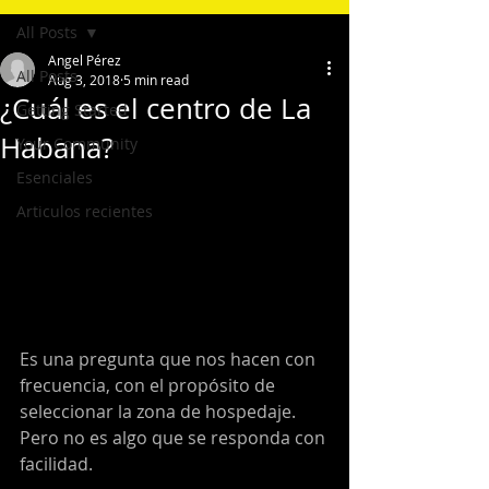
All Posts
Angel Pérez
All Posts
Aug 3, 2018
5 min read
¿Cuál es el centro de La
Getting Started
Habana?
Your Community
Esenciales
Articulos recientes
Es una pregunta que nos hacen con 
frecuencia, con el propósito de 
seleccionar la zona de hospedaje. 
Pero no es algo que se responda con 
facilidad.