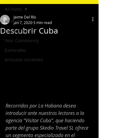
All Posts
Jaime Del Río
All Posts
Jan 7, 2020
3 min read
Descubrir Cuba
Getting Started
Your Community
Esenciales
Articulos recientes
Recorridos por La Habana desea 
introducir ante nuestros lectores a la 
agencia “Visitar Cuba”, que haciendo 
parte del grupo Skedio Travel SL ofrece 
un segmento especializado en el 