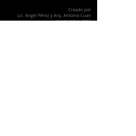
Creado por
Lic. Angel Pérez y Arq. Antonio Cuan
Septiembre 2015
Recorridos por La Habana
es una
cortesía de
Angel Habana Hostal
para con sus
huéspedes, y para todos los viajeros que han
seleccionado a esta ciudad como destino
turístico.
Angel Habana Hostal, más que un
hotel, su hogar en La Habana,
Cuba
Una casa de familia a su
disposición...
Calle 3ra No. 574, apartamento 4, entre 8 y 10,