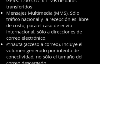
GPRS: 1.00 CUC x 1 MB de datos
transferidos
Mensajes Multimedia (MMS). Sólo
tráfico nacional y la recepción es libre
de costo; para el caso de envío
internacional, sólo a direcciones de
correo electrónico.
@nauta (acceso a correo). Incluye el
volumen generado por intento de
conectividad, no sólo el tamaño del
correo descargado.
Tarifas de las llamadas
Internacionales Prepago
Región
Llamada originada
América (excepto Venezuela)
1.10 CUC/min
Venezuela
1.00 CUC/min
Resto del mundo