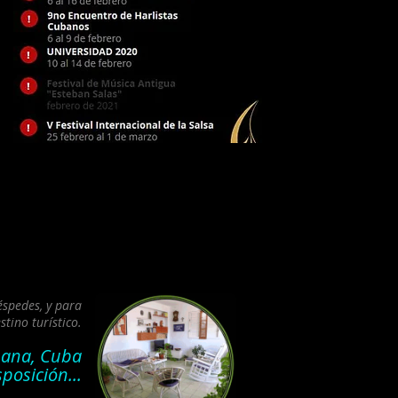
spedes, y para
tino turístico.
bana, Cuba
posición...