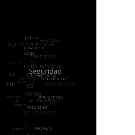
policia
VIAJAR SOLA?
Seguridad en las casas
pasaporte
copia
documentaci
on
CLINICA
CUBA
carreteras
Seguridad
105
La Habana
2017
Como llamar?
insolacion
104
los
timos
emergencias
velocidad
106
103
animales venenosos?
autostop
hospitales
telefono
s
DROGAS
Licencia
s