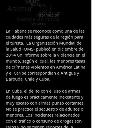
Salud
Cira Garcia
Asistur 107
zonas céntricas
Información
licencia de renta
bomberos
La Habana se reconoce como una de las
ciudades más seguras de la región para
el turista. La Organización Mundial de
la Salud -OMS- publicó en diciembre de
2014 un informe sobre la violencia en el
mundo, según el cual, las menores tasas
de crímenes violentos en América Latina
y el Caribe correspondían a Antigua y
Barbuda, Chile y Cuba.
En Cuba, el delito con el uso de armas
de fuego es prácticamente inexistente y
muy escaso con armas punzo cortantes.
No se practica el secuestro de adultos o
menores. Los incidentes relacionados
con el tráfico o consuno de drogas son
raros y no se tienen reportes de la