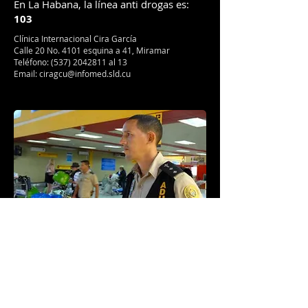
En La Habana, la línea anti drogas es:
103
Clínica Internacional Cira García
Calle 20 No. 4101 esquina a 41, Miramar
Teléfono:
(537) 2042811
al 13
Email:
ciragcu@infomed.sld.cu
Comentarios sobre
SEGURIDAD
en: