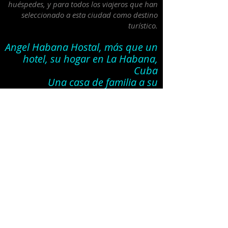
huéspedes, y para todos los viajeros que han
seleccionado a esta ciudad como destino
turístico.
Angel Habana Hostal, más que un
hotel, su hogar en La Habana,
Cuba
Una casa de familia a su
disposición...
Calle 3ra No. 574, apartamento 4, entre 8 y 10,
Vedado, La Habana, Cuba.
angelhabanahostal@yahoo.com