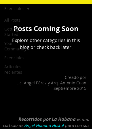
Esenciales
All Posts
Posts Coming Soon
Getting
Started
Explore other categories in this
Your
blog or check back later.
Community
Esenciales
Articulos
recientes
Creado por
Lic. Angel Pérez y Arq. Antonio Cuan
Septiembre 2015
Recorridos por La Habana
es una
cortesía de
Angel Habana Hostal
para con sus