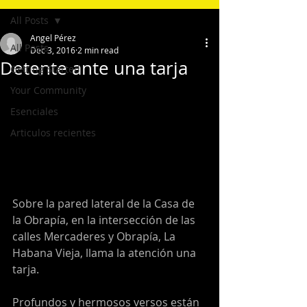
All Posts
Angel Pérez
All Posts
Dec 3, 2016
2 min read
Detente ante una tarja
Getting Started
Your Community
Esenciales
Articulos recientes
Sobre la pared lateral de la Casa de 
la Obrapía, en la intersección de las 
calles Mercaderes y Obrapía, La 
Habana Vieja, llama la atención una 
tarja.
Profundos y hermosos versos están 