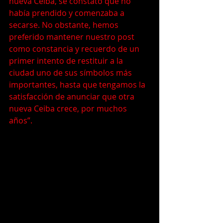
nueva Ceiba, se constató que no 
había prendido y comenzaba a 
secarse. No obstante, hemos 
preferido mantener nuestro post 
como constancia y recuerdo de un 
primer intento de restituir a la 
ciudad uno de sus símbolos más 
importantes, hasta que tengamos la 
satisfacción de anunciar que otra 
nueva Ceiba crece, por muchos 
años”.