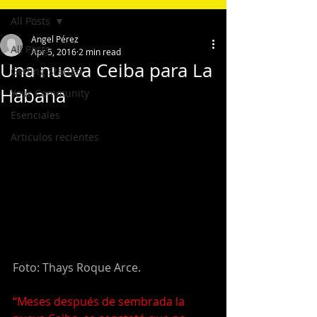
All Posts
Angel Pérez
All Posts
Apr 5, 2016
2 min read
Una nueva Ceiba para La
Getting Started
Habana
Your Community
Esenciales
Articulos recientes
Foto: Thays Roque Arce.
“Meses después de sembrada la 