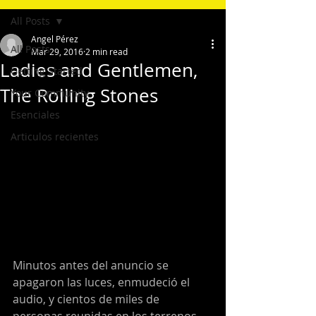
All Posts
Angel Pérez
All Posts
Mar 29, 2016
2 min read
Ladies and Gentlemen,
Getting Started
The Rolling Stones
Your Community
Esenciales
Articulos recientes
Minutos antes del anuncio se 
apagaron las luces, enmudeció el 
audio, y cientos de miles de 
personas reunidas en los terrenos 