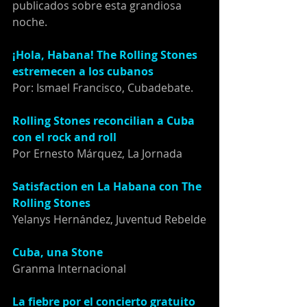
publicados sobre esta grandiosa 
noche.
¡Hola, Habana! The Rolling Stones 
estremecen a los cubanos
Por: Ismael Francisco, Cubadebate.
Rolling Stones reconcilian a Cuba 
con el rock and roll
Por Ernesto Márquez, La Jornada
Satisfaction en La Habana con The 
Rolling Stones
Yelanys Hernández, Juventud Rebelde
Cuba, una Stone
Granma Internacional
La fiebre por el concierto gratuito 