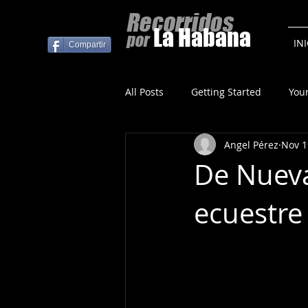
La Habana
IN
Compartir
All Posts
Getting Started
You
Angel Pérez
Nov 1
De Nueva
ecuestre