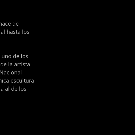
hace de 
al hasta los 
 uno de los 
e la artista 
Nacional 
nica escultura 
 al de los 