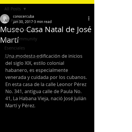
All Posts
conocercuba
All Posts
Jan 30, 2017
3 min read
Museo Casa Natal de José
Getting Started
Martí
Your Community
Esenciales
Una modesta edificación de inicios 
Articulos recientes
del siglo XIX, estilo colonial 
habanero, es especialmente 
venerada y cuidada por los cubanos. 
En esta casa de la calle Leonor Pérez 
No. 341, antigua calle de Paula No. 
41, La Habana Vieja, nació José Julián 
Martí y Pérez.